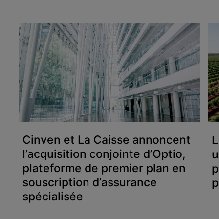
Cinven et La Caisse annoncent
L
l’acquisition conjointe d’Optio,
u
plateforme de premier plan en
p
souscription d’assurance
p
spécialisée