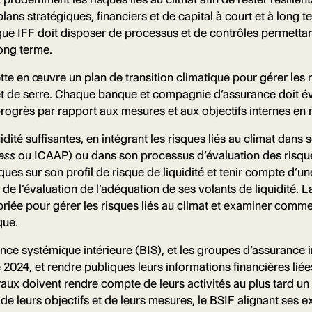
 plans stratégiques, financiers et de capital à court et à long
ue IFF doit disposer de processus et de contrôles permettant 
long terme.
te en œuvre un plan de transition climatique pour gérer les ri
et de serre. Chaque banque et compagnie d’assurance doit éval
progrès par rapport aux mesures et aux objectifs internes en 
idité suffisantes, en intégrant les risques liés au climat dans
cess
ou ICAAP) ou dans son processus d’évaluation des risques 
ques sur son profil de risque de liquidité et tenir compte d’u
 de l’évaluation de l’adéquation de ses volants de liquidité. L
riée pour gérer les risques liés au climat et examiner comm
que.
ce systémique intérieure (BIS), et les groupes d’assurance 
2024, et rendre publiques leurs informations financières liées 
raux doivent rendre compte de leurs activités au plus tard un
de leurs objectifs et de leurs mesures, le BSIF alignant ses e