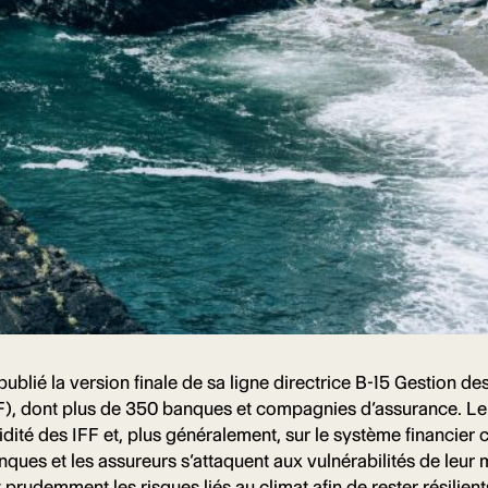
ublié la version finale de sa ligne directrice B-15 Gestion de
(IFF), dont plus de 350 banques et compagnies d’assurance. 
lidité des IFF et, plus généralement, sur le système financier
anques et les assureurs s’attaquent aux vulnérabilités de leur
udemment les risques liés au climat afin de rester résilients s