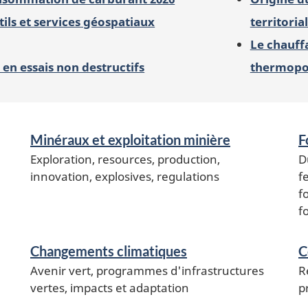
ils et services géospatiaux
territoria
Le chauffa
 en essais non destructifs
thermop
Minéraux et exploitation minière
F
Exploration, resources, production,
D
innovation, explosives, regulations
f
f
f
Changements climatiques
C
Avenir vert, programmes d'infrastructures
R
vertes, impacts et adaptation
p