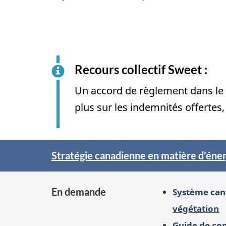
Recours collectif Sweet :
Un accord de règlement dans le c
plus sur les indemnités offertes,
Pleins
Stratégie canadienne en matière d’éner
feux
sur
En demande
Système cana
végétation
Guide de co