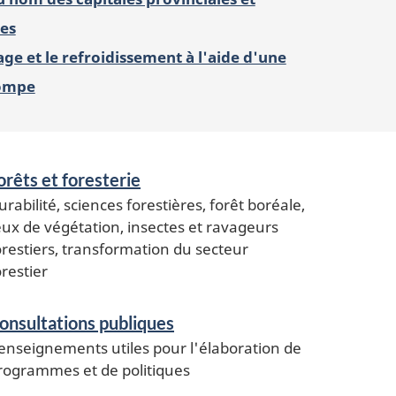
les
ge et le refroidissement à l'aide d'une
ompe
orêts et foresterie
urabilité, sciences forestières, forêt boréale,
eux de végétation, insectes et ravageurs
orestiers, transformation du secteur
orestier
onsultations publiques
enseignements utiles pour l'élaboration de
rogrammes et de politiques