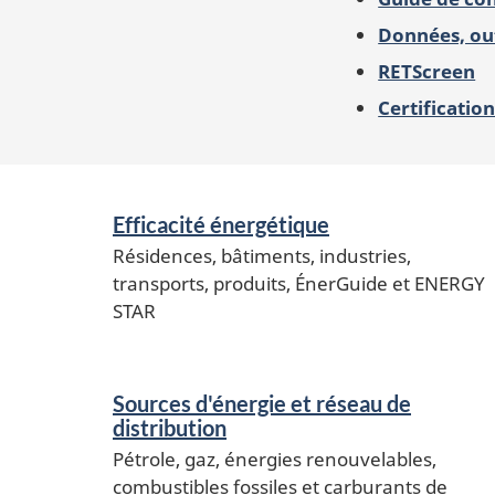
Données, out
RETScreen
Certification
Services
Efficacité énergétique
et
Résidences, bâtiments, industries,
renseignements
transports, produits, ÉnerGuide et ENERGY
STAR
Sources d'énergie et réseau de
distribution
Pétrole, gaz, énergies renouvelables,
combustibles fossiles et carburants de