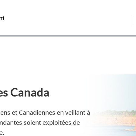
Aller
Skip
Passer
au
to
à
R
/
contenu
"About
la
s
Government
principal
government"
version
le
of
HTML
s
Canada
simplifiée
es Canada
iens et Canadiennes en veillant à
ndantes soient exploitées de
e.