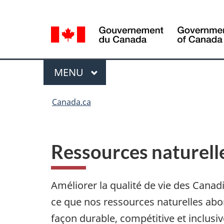
Sélection
Language
de
selection
la
langue
Menu
MENU
PRINCIPAL
Vous
Canada.ca
êtes
ici
Ressources naturell
Améliorer la qualité de vie des Canad
ce que nos ressources naturelles abo
façon durable, compétitive et inclusiv