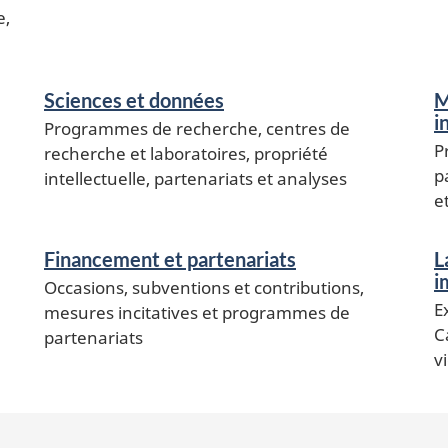
e,
Sciences et données
M
i
Programmes de recherche, centres de
P
recherche et laboratoires, propriété
p
intellectuelle, partenariats et analyses
e
Financement et partenariats
L
i
Occasions, subventions et contributions,
E
mesures incitatives et programmes de
C
partenariats
v