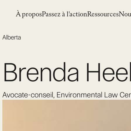
Skip
to
À propos
Passez à l’action
Ressources
Nou
content
Alberta
Brenda Heel
Avocate-conseil, Environmental Law Ce