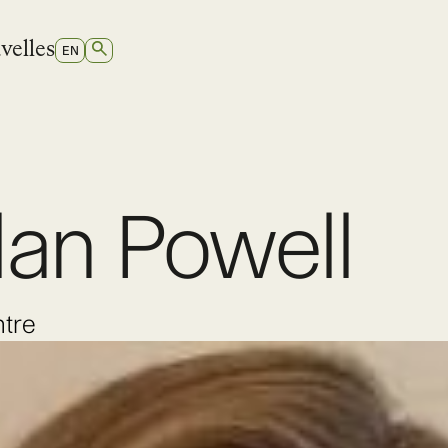
velles
RECHERCHER
SWITCH
EN
TO
ANGLAIS
an Powell
ntre