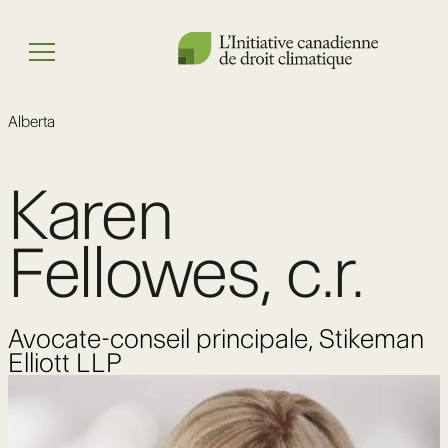
Skip
to
Menu
content
Alberta
Karen
Fellowes, c.r.
Avocate-conseil principale, Stikeman
Elliott LLP