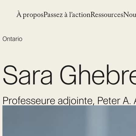
Skip
to
À propos
Passez à l’action
Ressources
Nou
content
Ontario
Sara Ghebr
Professeure adjointe, Peter A.