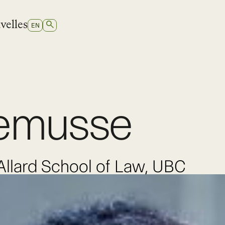
velles
RECHERCHER
SWITCH
EN
TO
ANGLAIS
emusse
 Allard School of Law, UBC