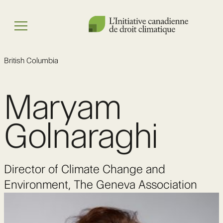
Skip
to
Menu
content
British Columbia
Maryam
Golnaraghi
Director of Climate Change and
Environment, The Geneva Association