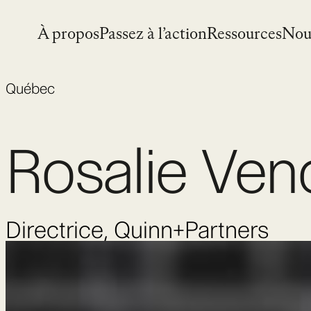
Skip
to
À propos
Passez à l’action
Ressources
Nou
content
Québec
Rosalie Ven
Directrice, Quinn+Partners