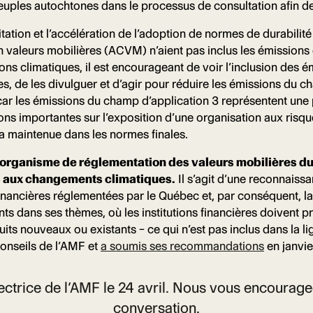
euples autochtones dans le processus de consultation afin de r
litation et l’accélération de l’adoption de normes de durabil
n valeurs mobilières (ACVM) n’aient pas inclus les émissions
tions climatiques, il est encourageant de voir l’inclusion de
ées, de les divulguer et d’agir pour réduire les émissions du
, car les émissions du champ d’application 3 représentent une
s importantes sur l’exposition d’une organisation aux risque
a maintenue dans les normes finales.
l’organisme de réglementation des valeurs mobilières du
iés aux changements climatiques.
Il s’agit d’une reconnaissa
s financières réglementées par le Québec et, par conséquent, l
nts dans ses thèmes, où les institutions financières doivent p
its nouveaux ou existants – ce qui n’est pas inclus dans la l
conseils de l’AMF et
a soumis ses recommandations
en janvie
rectrice de l’AMF le 24 avril. Nous vous encourag
conversation.