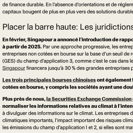
de finance durable. En l’absence d’orientations et de régle
capitaux bougent de plus en plus vers des solutions durabl
Placer la barre haute: Les juridiction
En février, Singapour a annoncé l’introduction de rappo
à partir de 2025.
Par une approche progressive, les entrep
entreprises non cotées en bourse sur la base d’un seuil de r
(GES) du champ d’application 3, comme c’est le cas dans les
Singapour
financera jusqu’à 30 % des grandes entreprises p
Les trois principales bourses chinoises
ont également f
cotées en bourse, y compris les sociétés ayant une doub
Plus près de nous,
la Securities Exchange Commission 
normaliser les informations relatives au climat à l’inte
à divulguer des informations sur le climat. Les entreprises d
climatiques importants, l’impact important des risques climat
les émissions du champ d’application 1 et 2, si elles sont mat