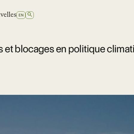
velles
RECHERCHER
SWITCH
EN
TO
ANGLAIS
s et blocages en politique clima