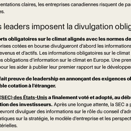
mentations claires, les entreprises canadiennes risquent de p
es.
s leaders imposent la divulgation obli
rts obligatoires sur le climat alignés avec les normes de
rises cotées en bourse divulgueront d’abord les information
evenus et d’actifs. Les informations obligatoires sur le clima
 obligations d’information sur le climat en Europe. Une prem
our les aider à publier leur premier rapport sur le développ
ait preuve de leadership en annonçant des exigences obl
le cotation à l’étranger.
(SEC) des États-Unis
a finalement voté et adopté, au débu
ntion des investisseurs.
Après une longue attente, la SEC a pu
evront divulguer des informations sur le rôle du conseil d’adm
iques sur la stratégie, le modèle d’entreprise et les perspect
érielles.