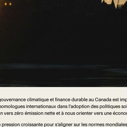
uvernance climatique et finance durable au Canada est impre
s homologues internationaux dans l’adoption des politiques sol
ion vers zéro émission nette et à nous orienter vers une écon
ression croissante pour s’aligner sur les normes mondiales d