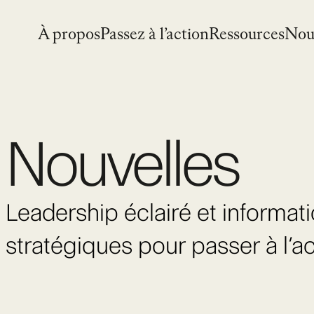
Skip
to
À propos
Passez à l’action
Ressources
Nou
content
Nouvelles
Leadership éclairé et informat
stratégiques pour passer à l’a