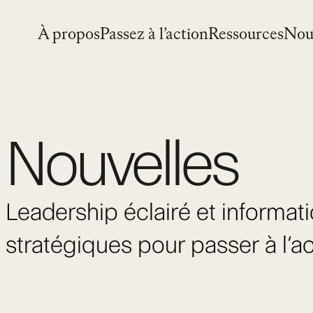
Skip
to
À propos
Passez à l’action
Ressources
Nou
content
Nouvelles
Leadership éclairé et informat
stratégiques pour passer à l’a