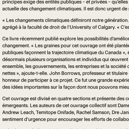
principes exige des entités publiques – et privées – qu’elle
actuelle des changement climatiques. Il est donc urgent de 
« Les changements climatiques définiront notre génération. 
agrégé à la faculté de droit de l’University of Calgary. « C’e
Ce livre récemment publié explore les possibilités d’amélior
changement. « Les graines pour cet ouvrage ont été plantées
publiques façonnent la trajectoire climatique du Canada », én
désormais plusieurs organisations et individus qui œuvrent e
ensemble, les gouvernements, les entreprises et la société c
nettes », ajoute-t-elle. John Borrows, professeur et titulair
honneur de participer à ce projet. Ce fut une grande expéri
des idées importantes sur la façon dont nous pouvons mieu
Cet ouvrage est divisé en quatre sections et présente des co
émergeants. Les auteurs de cet ouvrage collectif sont Dame
Andrew Leach, Temitope Onifade, Rachel Samson, Dre Janis S
sentiment d’urgence pour encourager les efforts de collab