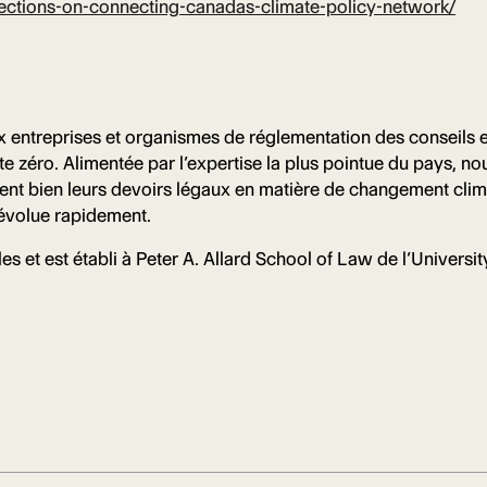
eflections-on-connecting-canadas-climate-policy-network/
ux entreprises et organismes de réglementation des conseils 
e zéro. Alimentée par l’expertise la plus pointue du pays, n
nent bien leurs devoirs légaux en matière de changement cli
évolue rapidement.
es et est établi à Peter A. Allard School of Law de l’Univers