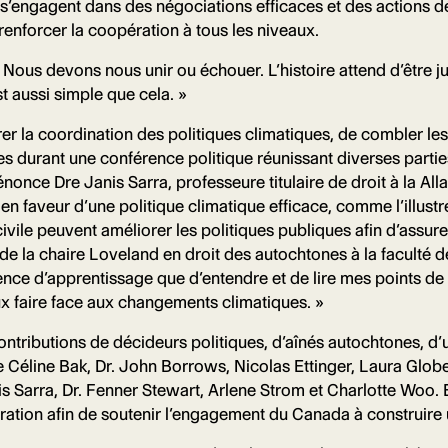
s s’engagent dans des négociations efficaces et des actions d
renforcer la coopération à tous les niveaux.
Nous devons nous unir ou échouer. L’histoire attend d’être ju
st aussi simple que cela. »
er la coordination des politiques climatiques, de combler les 
 durant une conférence politique réunissant diverses parties
once Dre Janis Sarra, professeure titulaire de droit à la Alla
n faveur d’une politique climatique efficace, comme l’illustre
ivile peuvent améliorer les politiques publiques afin d’assure
e de la chaire Loveland en droit des autochtones à la faculté de
ence d’apprentissage que d’entendre et de lire mes points de
x faire face aux changements climatiques. »
ntributions de décideurs politiques, d’aînés autochtones, d’un
 Céline Bak, Dr. John Borrows, Nicolas Ettinger, Laura Glob
arra, Dr. Fenner Stewart, Arlene Strom et Charlotte Woo. Ens
oration afin de soutenir l’engagement du Canada à construir